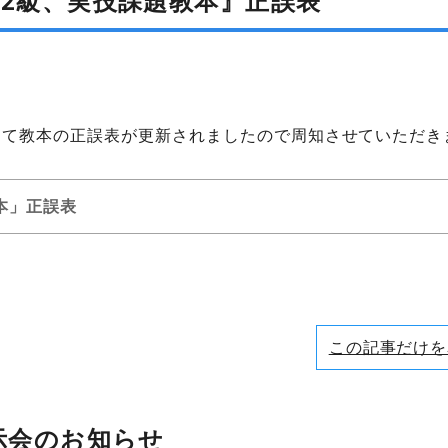
、2級、実技課題教本』正誤表
けて教本の正誤表が更新されましたので周知させていただき
本」正誤表
この記事だけを
示会のお知らせ